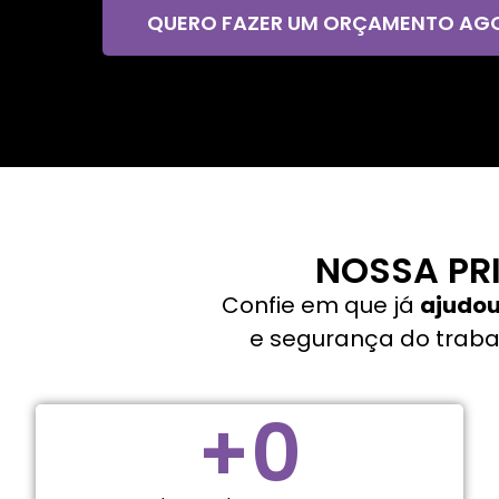
QUERO FAZER UM ORÇAMENTO AG
NOSSA PR
Confie em que já
ajudou
e segurança do trabal
+
0