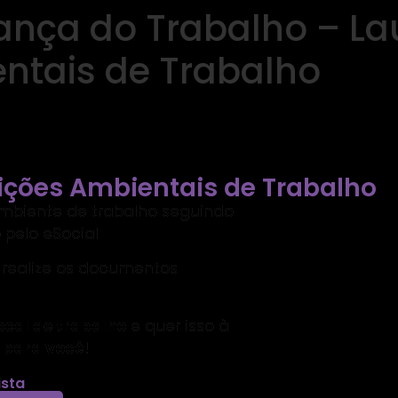
ança do Trabalho – La
ntais de Trabalho
ições Ambientais de Trabalho
biente de trabalho seguindo
pelo eSocial
 realize os documentos
ocal de trabalho
e quer isso à
l para você
!
ista