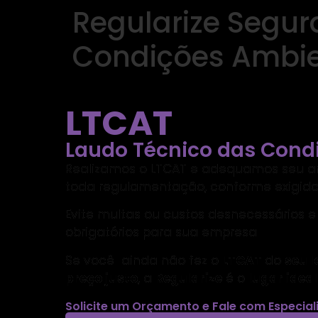
Regularize Segur
Condições Ambie
LTCAT
Laudo Técnico das Cond
Realizamos o LTCAT e
adequamos seu am
toda regulamentação, conforme exigido 
Evite multas ou custos desnecessários e
obrigatórios para sua empresa
Se você ainda não fez o
LTCAT
do
seu l
preço justo
, a
Regularize
é o
lugar idea
Solicite um Orçamento e Fale com Especial